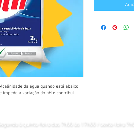
Adic
Alcalinidade da água quando está abaixo 
e impede a variação do pH e contribui 
egunda à quinta-feira das 7h00 às 17h00 / sexta-feira 7