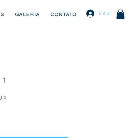
Entrar
OS
GALERIA
CONTATO
 1
Preço
,00
promocional